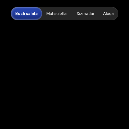
Bosh sahifa
Mahsulotlar
Xizmatlar
Aloqa