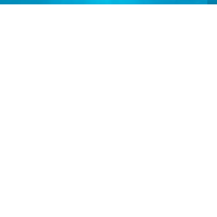
KOMPANIYA
TARIXI
"IMIR-TRADE GROUP" MChJ O’zbekistonda
qadoqlangan ichimlik suvi ishlab chiqaruvchi
yetakchi kompaniyalardan biridir.
2004-yilda «PRIDE» savdo belgisi ostida
gazlangan ichimlik bozorga kirib keldi. Keyinchalik
«FRUCTIS» (2007), «BIOLIFE» (2015), «Moxito»